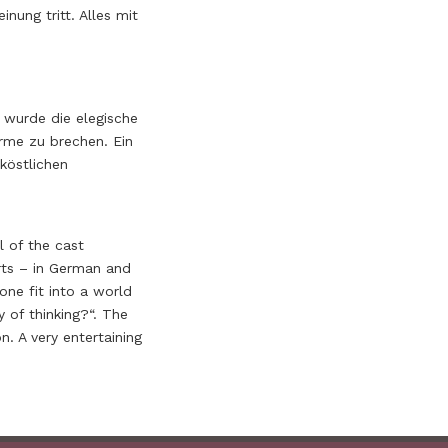
nung tritt. Alles mit
 wurde die elegische
rme zu brechen. Ein
 köstlichen
l of the cast
rts – in German and
one fit into a world
 of thinking?“. The
n. A very entertaining