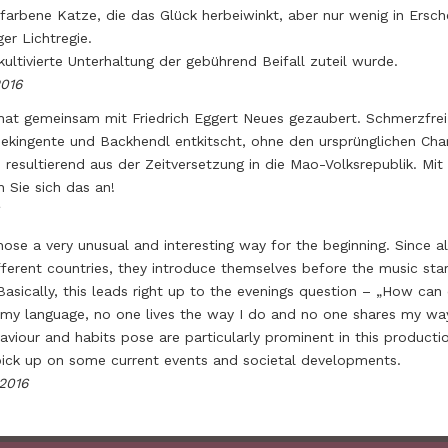
arbene Katze, die das Glück herbeiwinkt, aber nur wenig in Erschei
er Lichtregie.
ultivierte Unterhaltung der gebührend Beifall zuteil wurde.
2016
 hat gemeinsam mit Friedrich Eggert Neues gezaubert. Schmerzfrei
ekingente und Backhendl entkitscht, ohne den ursprünglichen Cha
 resultierend aus der Zeitversetzung in die Mao-Volksrepublik. Mit
 Sie sich das an!
hose a very unusual and interesting way for the beginning. Since al
erent countries, they introduce themselves before the music sta
asically, this leads right up to the evenings question – „How can 
my language, no one lives the way I do and no one shares my way
aviour and habits pose are particularly prominent in this productio
 pick up on some current events and societal developments.
.2016