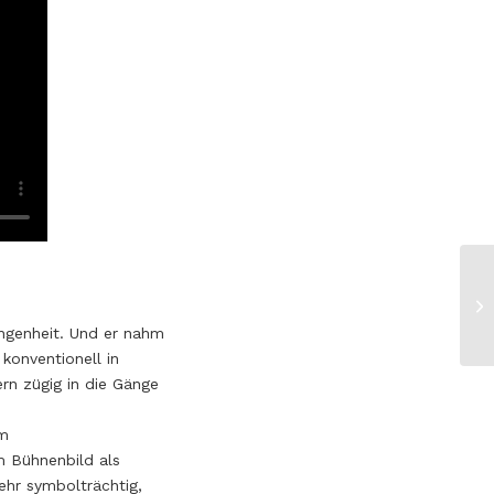
angenheit. Und er nahm
konventionell in
rn zügig in die Gänge
em
m Bühnenbild als
sehr symbolträchtig,