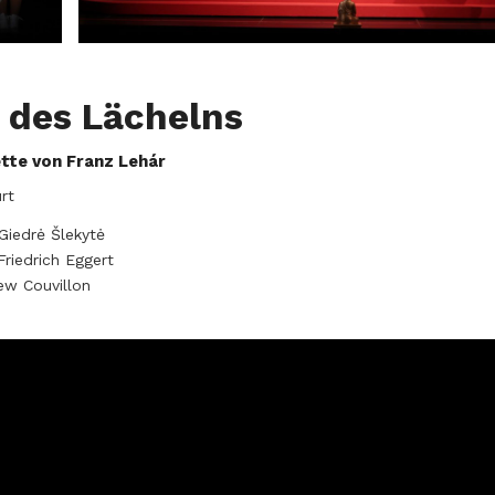
 des Lächelns
tte von Franz Lehár
rt
 Giedrė Šlekytė
riedrich Eggert
ew Couvillon