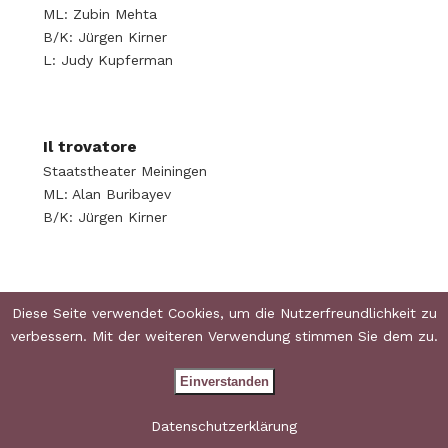
ML: Zubin Mehta
B/K: Jürgen Kirner
L: Judy Kupferman
Il trovatore
Staatstheater Meiningen
ML: Alan Buribayev
B/K: Jürgen Kirner
Le nozze di Figaro
Diese Seite verwendet Cookies, um die Nutzerfreundlichkeit zu
Theater Heidelberg
verbessern. Mit der weiteren Verwendung stimmen Sie dem zu.
ML: Cornelius Meister
B: Jürgen Kirner
Einverstanden
K: Viola Schütze
CH: Francisco Sanchez
Datenschutzerklärung
D: Bernd Feuchtner