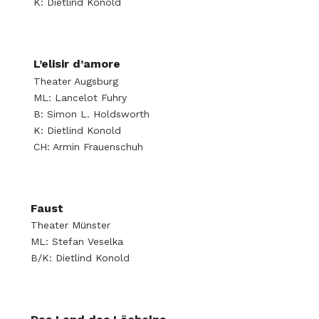
K: Dietlind Konold
L’elisir d’amore
Theater Augsburg
ML: Lancelot Fuhry
B: Simon L. Holdsworth
K: Dietlind Konold
CH: Armin Frauenschuh
Faust
Theater Münster
ML: Stefan Veselka
B/K: Dietlind Konold