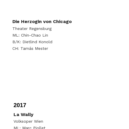
Die Herzogin von Chicago
Theater Regensburg
ML: Chin-Chao Lin
B/K: Dietlind Konold
CH: Tamás Mester
2017
La Wally
Volksoper Wien
ML: Marc Piollet