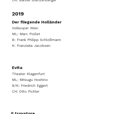
2019
Der fliegende Holländer
Volksoper Wien
ML: Marc Piollet
B: Frank Philipp Schlößmann
K: Franziska Jacobsen
Evita
Theater Klagenfurt
ML: Mitsugu Hoshino
B/K: Friedrich Eggert
CH: Otto Pichler
Il trovatore