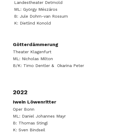
Landestheater Detmold
ML: György Mészáros
B: Jule Dohrn-van Rossum
K: Dietlind Konold
Götterdämmerung
Theater Klagenfurt
ML: Nicholas Milton
B/K: Timo Dentler & Okarina Peter
2022
Iwein Löwenritter
Oper Bonn
ML: Daniel Johannes Mayr
B: Thomas Stingl
K: Sven Bindseil