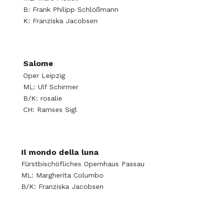
B: Frank Philipp Schlößmann
K: Franziska Jacobsen
Salome
Oper Leipzig
ML: Ulf Schirmer
B/K: rosalie
CH: Ramses Sigl
Il mondo della luna
Fürstbischöfliches Opernhaus Passau
ML: Margherita Columbo
B/K: Franziska Jacobsen