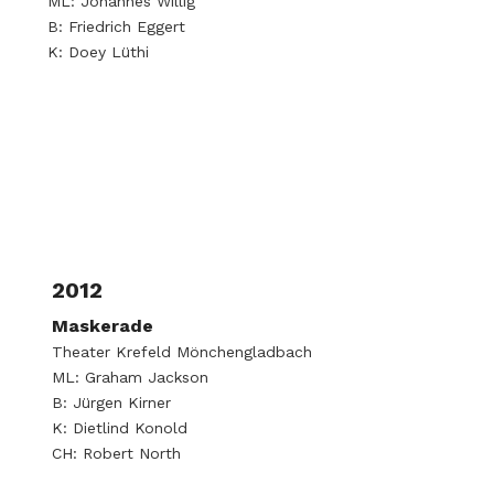
ML: Johannes Willig
B: Friedrich Eggert
K: Doey Lüthi
2012
Maskerade
Theater Krefeld Mönchengladbach
ML: Graham Jackson
B: Jürgen Kirner
K: Dietlind Konold
CH: Robert North