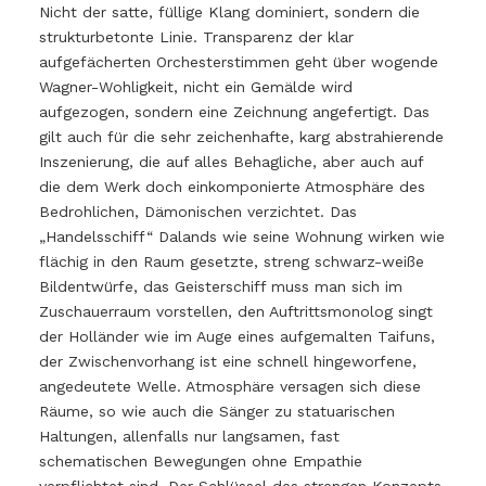
Nicht der satte, füllige Klang dominiert, sondern die
strukturbetonte Linie. Transparenz der klar
aufgefächerten Orchesterstimmen geht über wogende
Wagner-Wohligkeit, nicht ein Gemälde wird
aufgezogen, sondern eine Zeichnung angefertigt. Das
gilt auch für die sehr zeichenhafte, karg abstrahierende
Inszenierung, die auf alles Behagliche, aber auch auf
die dem Werk doch einkomponierte Atmosphäre des
Bedrohlichen, Dämonischen verzichtet. Das
„Handelsschiff“ Dalands wie seine Wohnung wirken wie
flächig in den Raum gesetzte, streng schwarz-weiße
Bildentwürfe, das Geisterschiff muss man sich im
Zuschauerraum vorstellen, den Auftrittsmonolog singt
der Holländer wie im Auge eines aufgemalten Taifuns,
der Zwischenvorhang ist eine schnell hingeworfene,
angedeutete Welle. Atmosphäre versagen sich diese
Räume, so wie auch die Sänger zu statuarischen
Haltungen, allenfalls nur langsamen, fast
schematischen Bewegungen ohne Empathie
verpflichtet sind. Der Schlüssel des strengen Konzepts