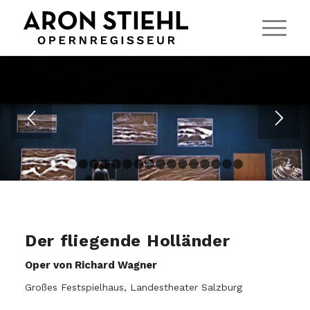
1
2
3
4
5
6
7
8
9
10
11
12
13
14
15
Der fliegende Holländer
Oper von Richard Wagner
Großes Festspielhaus, Landestheater Salzburg