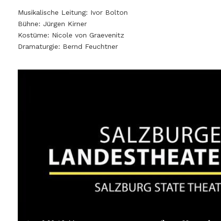
Musikalische Leitung: Ivor Bolton
Bühne: Jürgen Kirner
Kostüme: Nicole von Graevenitz
Dramaturgie: Bernd Feuchtner