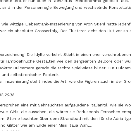
hnete lebt er nun auch in Donizettis “Melodramma giocoso“ aus. Be
, sind in der Personenregie Bewegung und wechselnde Konstellati
 wie witzige Liebestrank-Inszenierung von Aron Stiehl hatte jedenfa
r ein absoluter Grosserfolg. Der Flüsterer zieht den Hut vor so e
rzeichnung Die Idylle verkehrt Stiehl in einen eher verschrobene
 für ramboähnliche Gestalten wie den Sergeanten Belcore oder wu
oktor Dulcamara gerade die rechte Spielwiese bildet. Für Dulcam
 und selbstironischer Esoterik.
er Inszenierung steht indes die Art, wie die Figuren auch in der Gr
.12.2008
sprühen eine mit Sehnsüchten aufgeladene Italianitá, wie sie wohl
evue-Girls, die aussehen, als wären sie Berlusconis Fernsehen en
um, Sterne leuchten über dem Strandbad mit den für die Adria ty
und Glitter wie am Ende einer Miss Italia Wahl…