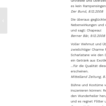
Groteske und Überzeic
es kein Rampensingen
Der Bund, 8.12.2008
Madame
Die überaus geglückte
Pompadour
Nebenwirkungen und wa
und sagt: Chapeau!
Berner Bär, 9.12.2008
Voller Wehmut und Übe
zwielichtiger Charme
Scharlatane wie den D
ein Getränk aus Exotik
…für die Qualität dies
erscheinen.
Mittelland Zeitung, 8
Bühne und Kostüme ver
inszenieren können: R
den Wunderheiler her
und es regnet Flitter 