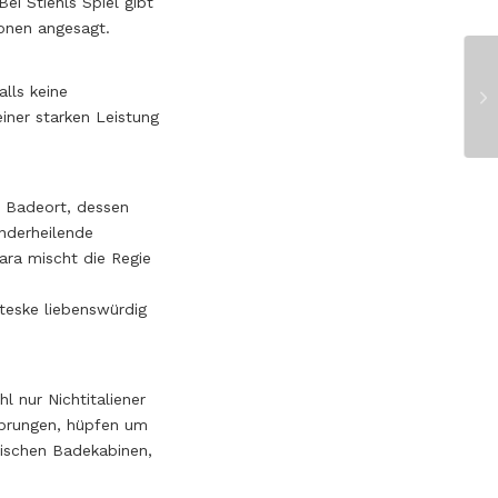
i Stiehls Spiel gibt
onen angesagt.
lls keine
iner starken Leistung
n Badeort, dessen
nderheilende
ara mischt die Regie
oteske liebenswürdig
 nur Nichtitaliener
tsprungen, hüpfen um
pischen Badekabinen,