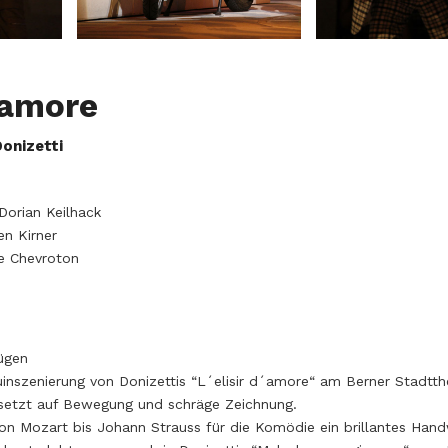
d’amore
onizetti
Dorian Keilhack
n Kirner
e Chevroton
ügen
uinszenierung von Donizettis “L´elisir d´amore“ am Berner Stadtth
 setzt auf Bewegung und schräge Zeichnung.
von Mozart bis Johann Strauss für die Komödie ein brillantes Han