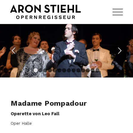
1
2
3
4
5
6
7
8
9
10
11
12
13
14
Madame Pompadour
Operette von Leo Fall
Oper Halle