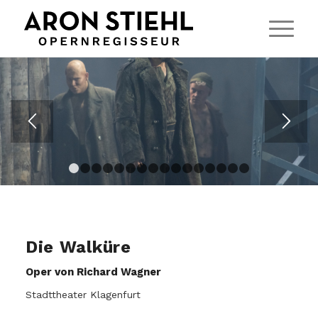
1
2
3
4
5
6
7
8
9
10
11
12
13
14
15
Die Walküre
Oper von Richard Wagner
Stadttheater Klagenfurt