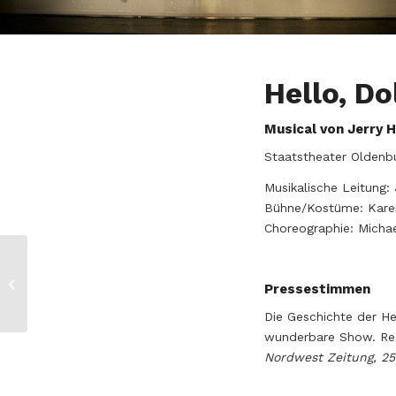
Hello, Do
Musical von Jerry 
Staatstheater Oldenb
Musikalische Leitung:
Bühne/Kostüme: Karen
Choreographie: Micha
Zar und
Pressestimmen
Zimmermann
Die Geschichte der He
wunderbare Show. Regi
Nordwest Zeitung, 25